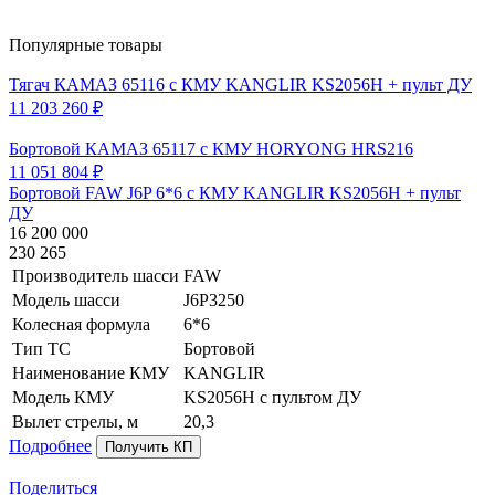
Популярные товары
Тягач КАМАЗ 65116 с КМУ KANGLIR KS2056H + пульт ДУ
11 203 260 ₽
Бортовой КАМАЗ 65117 с КМУ HORYONG HRS216
11 051 804 ₽
Бортовой FAW J6P 6*6 с КМУ KANGLIR KS2056H + пульт
ДУ
16 200 000
230 265
Производитель шасси
FAW
Модель шасси
J6P3250
Колесная формула
6*6
Тип ТС
Бортовой
Наименование КМУ
KANGLIR
Модель КМУ
KS2056H c пультом ДУ
Вылет стрелы, м
20,3
Подробнее
Получить КП
Поделиться