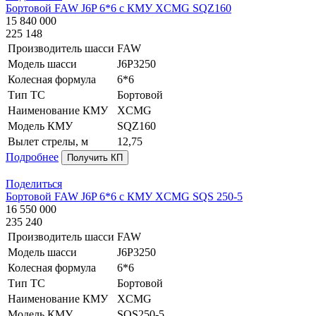
Бортовой FAW J6P 6*6 с КМУ XCMG SQZ160
15 840 000
225 148
Производитель шасси
FAW
Модель шасси
J6P3250
Колесная формула
6*6
Тип ТС
Бортовой
Наименование КМУ
XCMG
Модель КМУ
SQZ160
Вылет стрелы, м
12,75
Подробнее
Получить КП
Поделиться
Бортовой FAW J6P 6*6 с КМУ XCMG SQS 250-5
16 550 000
235 240
Производитель шасси
FAW
Модель шасси
J6P3250
Колесная формула
6*6
Тип ТС
Бортовой
Наименование КМУ
XCMG
Модель КМУ
SQS250-5