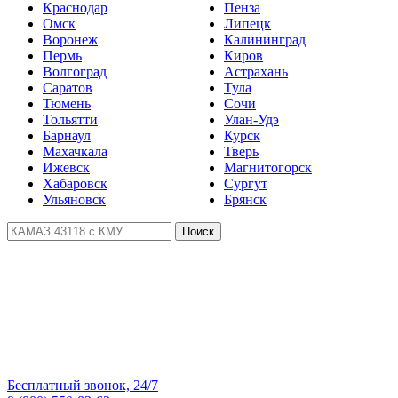
Краснодар
Пенза
Омск
Липецк
Воронеж
Калининград
Пермь
Киров
Волгоград
Астрахань
Саратов
Тула
Тюмень
Сочи
Тольятти
Улан-Удэ
Барнаул
Курск
Махачкала
Тверь
Ижевск
Магнитогорск
Хабаровск
Сургут
Ульяновск
Брянск
Поиск
Бесплатный звонок, 24/7