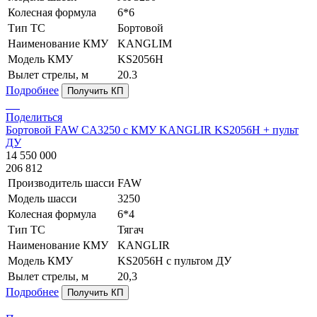
Колесная формула
6*6
Тип ТС
Бортовой
Наименование КМУ
KANGLIM
Модель КМУ
KS2056H
Вылет стрелы, м
20.3
Подробнее
Получить КП
Поделиться
Бортовой FAW CA3250 с КМУ KANGLIR KS2056H + пульт
ДУ
14 550 000
206 812
Производитель шасси
FAW
Модель шасси
3250
Колесная формула
6*4
Тип ТС
Тягач
Наименование КМУ
KANGLIR
Модель КМУ
KS2056H c пультом ДУ
Вылет стрелы, м
20,3
Подробнее
Получить КП