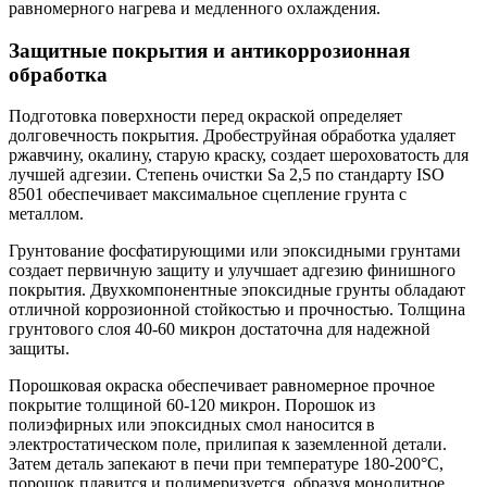
равномерного нагрева и медленного охлаждения.
Защитные покрытия и антикоррозионная
обработка
Подготовка поверхности перед окраской определяет
долговечность покрытия. Дробеструйная обработка удаляет
ржавчину, окалину, старую краску, создает шероховатость для
лучшей адгезии. Степень очистки Sa 2,5 по стандарту ISO
8501 обеспечивает максимальное сцепление грунта с
металлом.
Грунтование фосфатирующими или эпоксидными грунтами
создает первичную защиту и улучшает адгезию финишного
покрытия. Двухкомпонентные эпоксидные грунты обладают
отличной коррозионной стойкостью и прочностью. Толщина
грунтового слоя 40-60 микрон достаточна для надежной
защиты.
Порошковая окраска обеспечивает равномерное прочное
покрытие толщиной 60-120 микрон. Порошок из
полиэфирных или эпоксидных смол наносится в
электростатическом поле, прилипая к заземленной детали.
Затем деталь запекают в печи при температуре 180-200°C,
порошок плавится и полимеризуется, образуя монолитное