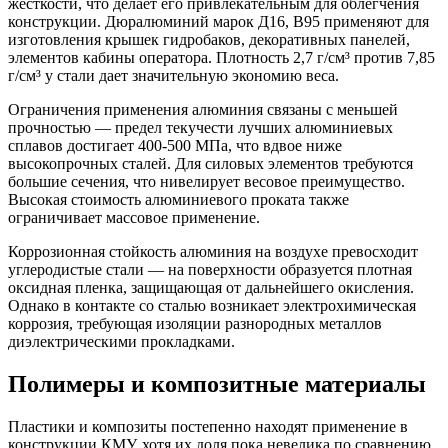
жесткости, что делает его привлекательным для облегчения
конструкции. Дюралюминий марок Д16, В95 применяют для
изготовления крышек гидробаков, декоративных панелей,
элементов кабины оператора. Плотность 2,7 г/см³ против 7,85
г/см³ у стали дает значительную экономию веса.
Ограничения применения алюминия связаны с меньшей
прочностью — предел текучести лучших алюминиевых
сплавов достигает 400-500 МПа, что вдвое ниже
высокопрочных сталей. Для силовых элементов требуются
большие сечения, что нивелирует весовое преимущество.
Высокая стоимость алюминиевого проката также
ограничивает массовое применение.
Коррозионная стойкость алюминия на воздухе превосходит
углеродистые стали — на поверхности образуется плотная
оксидная пленка, защищающая от дальнейшего окисления.
Однако в контакте со сталью возникает электрохимическая
коррозия, требующая изоляции разнородных металлов
диэлектрическими прокладками.
Полимеры и композитные материалы
Пластики и композиты постепенно находят применение в
конструкции КМУ, хотя их доля пока невелика по сравнению