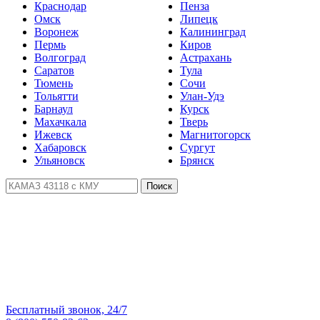
Краснодар
Пенза
Омск
Липецк
Воронеж
Калининград
Пермь
Киров
Волгоград
Астрахань
Саратов
Тула
Тюмень
Сочи
Тольятти
Улан-Удэ
Барнаул
Курск
Махачкала
Тверь
Ижевск
Магнитогорск
Хабаровск
Сургут
Ульяновск
Брянск
Поиск
Бесплатный звонок, 24/7