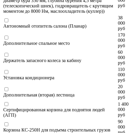
000
диаметр бура 350 мм, глубина бурения 4,5 метра
руб
(телескопический шнек), гидровращатель с крутящим
моментом до 8000 Нм, маслоохладитель (куллер))
38
000
Автономный отопитель салона (Планар)
руб
170
000
Дополнительное спальное место
руб
60
000
Держатель запасного колеса за кабину
руб
110
000
Установка кондиционера
руб
20
000
Дополнительная (вторая) лестница
руб
1 400
000
Сертифицированная корзина для поднятия людей
руб
(АГП)
90
000
Корзина КС-250Н для подъема строительных грузов
руб