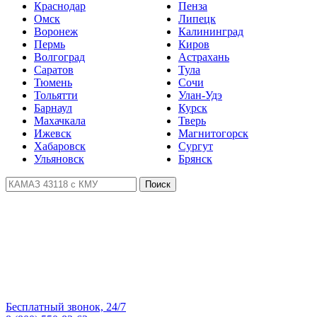
Краснодар
Пенза
Омск
Липецк
Воронеж
Калининград
Пермь
Киров
Волгоград
Астрахань
Саратов
Тула
Тюмень
Сочи
Тольятти
Улан-Удэ
Барнаул
Курск
Махачкала
Тверь
Ижевск
Магнитогорск
Хабаровск
Сургут
Ульяновск
Брянск
Поиск
Бесплатный звонок, 24/7