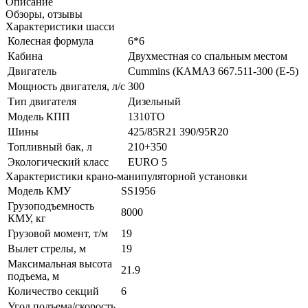
Описание
Обзоры, отзывы
Характеристики шасси
Колесная формула
6*6
Кабина
Двухместная со спальным местом
Двигатель
Cummins (КАМАЗ 667.511-300 (Е-5)
Мощность двигателя, л/с
300
Тип двигателя
Дизельный
Модель КПП
1310TO
Шины
425/85R21 390/95R20
Топливный бак, л
210+350
Экологический класс
EURO 5
Характеристики крано-манипуляторной установки
Модель КМУ
SS1956
Грузоподъемность
8000
КМУ, кг
Грузовой момент, т/м
19
Вылет стрелы, м
19
Максимальная высота
21.9
подъема, м
Количество секций
6
Угол подъема/скорость,