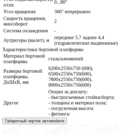
0...80°
о/сек
Угол вращения
360° непрерывно
Скорость вращения,
2
мин/оборот
Система охлаждения
-
передние 5,7 задние 4,4
Аутригеры (вылет), м
(гидравлические выдвижные)
Характеристики бортовой платформы
Материал бортовой
сталь/алюминий
платформы
6200х2550х750 (600),
Размеры бортовой
6500х2550х750(600),
платформы,
7800х2550х750(600),
ДхШхВ, мм
8000х2550х750(600)
Опции за доплату:
- быстросъемные стойки/борта;
Другое
- толщина и материал пола;
- погрузочная высота
- фитинги
Габаритный чертеж автомобиля